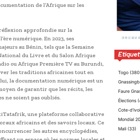
ocumentation de l’Afrique sur les
réflexion approfondie sur la
 l’ère numérique. En 2023, ses
jeurs au Bénin, tels que la Semaine
Etiquet
ational du Livre et du Salon Afrique
adio ou Afrique Première TV au Burundi,
ver les traditions africaines tout en
Togo
(380
r lui, la documentation numérique est un
Gnassingb
moyen de garantir que les récits, les
Faure Gna
s ne soient pas oubliés.
Élections
(
Cote-d'ivo
iTatafrik, une plateforme collaborative
Mondial 2
oraux africains et des savoirs locaux. Ce
Mali
(33)
 concurrencer les autres encyclopédies,
ffrant un espace où les normes locales et