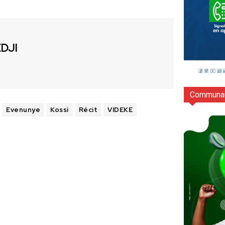
EDJI
Communau
Evenunye
Kossi
Récit
VIDEKE