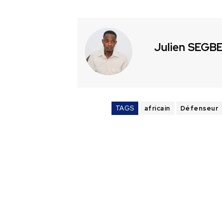
Julien SEGB
TAGS
africain
Défenseur