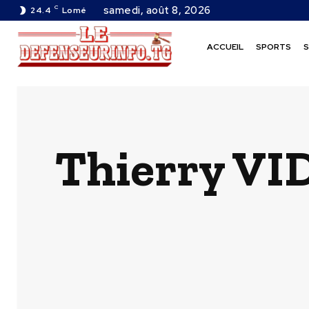
C
samedi, août 8, 2026
24.4
Lomé
ACCUEIL
SPORTS
S
Thierry VID