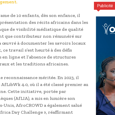
agement.
Publicité
ame de 10 enfants, dès son enfance, il
représentation des récits africains dans les
que de visibilité médiatique de qualité
 tant que contributeur non rémunéré sur
a œuvré à documenter les savoirs locaux
ce travail s’est heurté à des défis
es en ligne et l’absence de structures
aux et les traditions africaines.
ne reconnaissance méritée. En 2023, il
 AfLibWk 4.0, où il a été classé premier au
ine. Cette initiative, portée par
hèques (AfLIA), a mis en lumière son
ts-Unis, AfroCROWD a également salué
Africa Day Challenge », réaffirmant