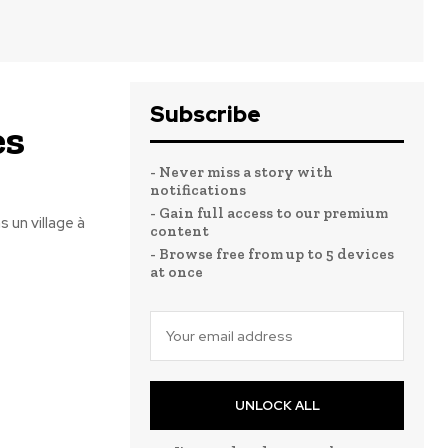
Subscribe
es
- Never miss a story with
notifications
- Gain full access to our premium
 un village à
content
- Browse free from up to 5 devices
at once
UNLOCK ALL