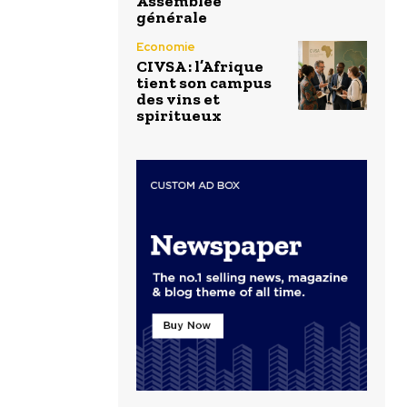
Assemblée
générale
Economie
CIVSA : l’Afrique
tient son campus
des vins et
spiritueux