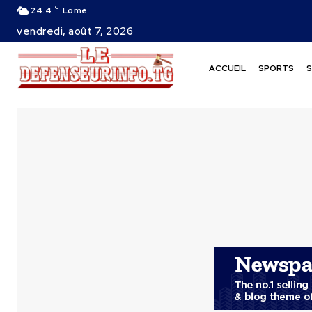
C
24.4
Lomé
vendredi, août 7, 2026
ACCUEIL
SPORTS
S