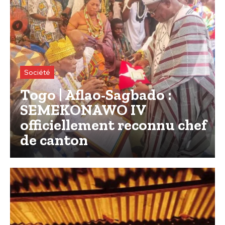
Société
Togo | Aflao-Sagbado :
SEMEKONAWO IV
officiellement reconnu chef
de canton