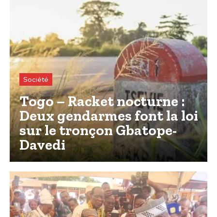
Société
Togo – Racket nocturne :
Deux gendarmes font la loi
sur le tronçon Gbatope-
Davedi