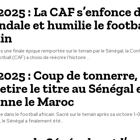
025 : La CAF s’enfonce 
ndale et humilie le footb
ain
 une finale épique remportée sur le terrain par le Sénégal, la Co
tball (CAF) a choisi de réécrire l’histoire....
025 : Coup de tonnerre, 
tire le titre au Sénégal 
nne le Maroc
 dans le football africain. Sacré sur le terrain après sa victoire 1-
 le Sénégal a finalement été...