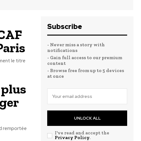
Subscribe
 CAF
Paris
- Never miss a story with
notifications
- Gain full access to our premium
ment le titre
content
- Browse free from up to 5 devices
at once
 plus
oger
UNLOCK ALL
ord remportée
I've read and accept the
Privacy Policy
.