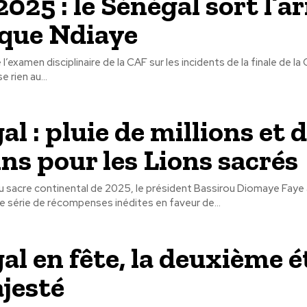
025 : le Sénégal sort l’a
ique Ndiaye
l’examen disciplinaire de la CAF sur les incidents de la finale de la
e rien au...
l : pluie de millions et 
ins pour les Lions sacrés
u sacre continental de 2025, le président Bassirou Diomaye Faye
une série de récompenses inédites en faveur de...
al en fête, la deuxième é
jesté