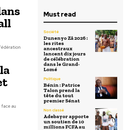
dans
Must read
all
Société
Dunenyo Zā 2026 :
les rites
nfédération
ancestraux
lancent dix jours
de célébration
dans le Grand-
la
Lomé
et
Politique
Bénin : Patrice
Talon prend la
tête du tout
premier Sénat
0 face au
Non classé
Adebayor apporte
un soutien de 10
millions FCFA au