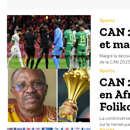
Sports
CAN 2
et ma
Malgré la décis
de la CAN 2025 
Sports
CAN 2
en Af
Folik
La controverse 
sur le terrain pa
Sports