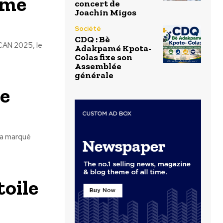
rme
concert de
Joachin Migos
Société
CDQ : Bè
 CAN 2025, le
Adakpamé Kpota-
Colas fixe son
Assemblée
générale
de
 a marqué
toile