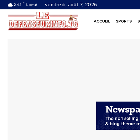
C
vendredi, août 7, 2026
24.1
Lomé
ACCUEIL
SPORTS
S