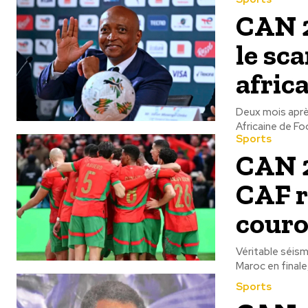
CAN 2
le sca
afric
Deux mois après
Africaine de Foo
Sports
CAN 2
CAF re
couro
Véritable séisme
Maroc en finale,
Sports