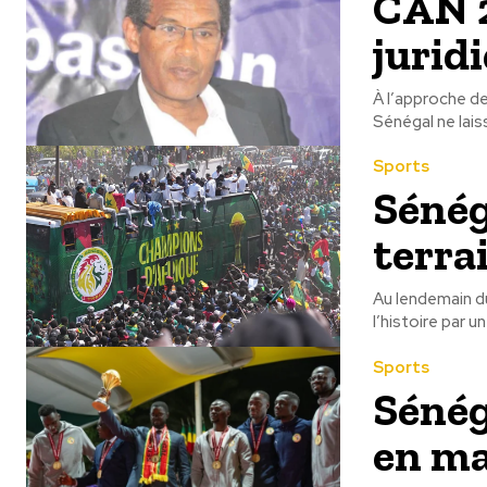
CAN 2
jurid
À l’approche de 
Sénégal ne laiss
Sports
Sénéga
terra
Au lendemain d
l’histoire par 
Sports
Sénég
en ma