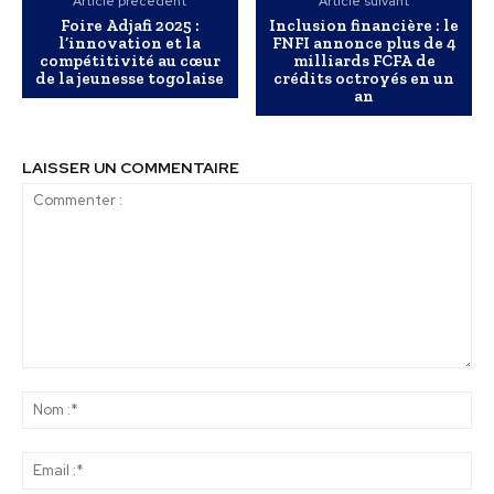
Article précédent
Article suivant
Foire Adjafi 2025 :
Inclusion financière : le
l’innovation et la
FNFI annonce plus de 4
compétitivité au cœur
milliards FCFA de
de la jeunesse togolaise
crédits octroyés en un
an
LAISSER UN COMMENTAIRE
Commenter
:
No
:*
Ema
:*