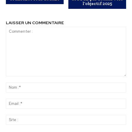
l’objectif 2025
LAISSER UN COMMENTAIRE
Commenter
:
No
:*
Ema
:*
Sit
: