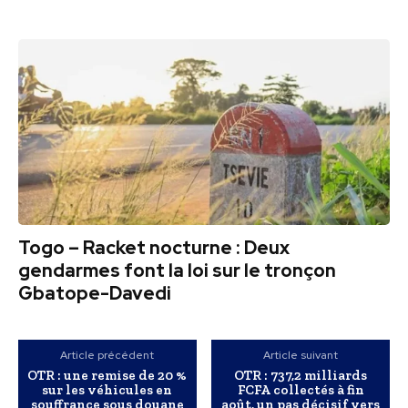
Togo – Racket nocturne : Deux
gendarmes font la loi sur le tronçon
Gbatope-Davedi
Article précédent
Article suivant
OTR : une remise de 20 %
OTR : 737,2 milliards
sur les véhicules en
FCFA collectés à fin
souffrance sous douane
août, un pas décisif vers