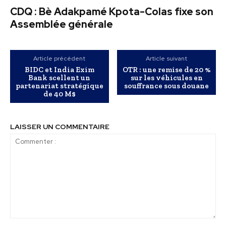
CDQ : Bè Adakpamé Kpota-Colas fixe son
Assemblée générale
Article précédent
Article suivant
BIDC et India Exim
OTR : une remise de 20 %
Bank scellent un
sur les véhicules en
partenariat stratégique
souffrance sous douane
de 40 M$
LAISSER UN COMMENTAIRE
Commenter