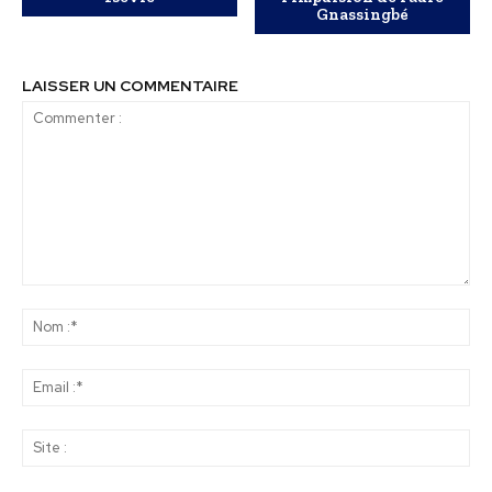
Gnassingbé
LAISSER UN COMMENTAIRE
Commenter
:
No
:*
Ema
:*
Sit
: