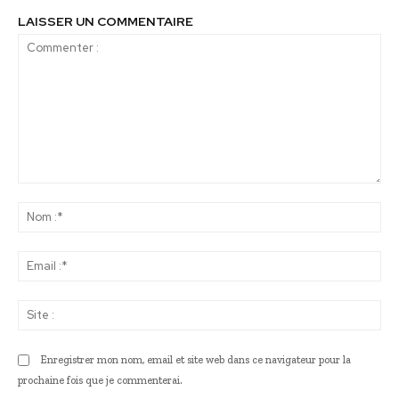
LAISSER UN COMMENTAIRE
Commenter
:
No
:*
Ema
:*
Sit
:
Enregistrer mon nom, email et site web dans ce navigateur pour la
prochaine fois que je commenterai.