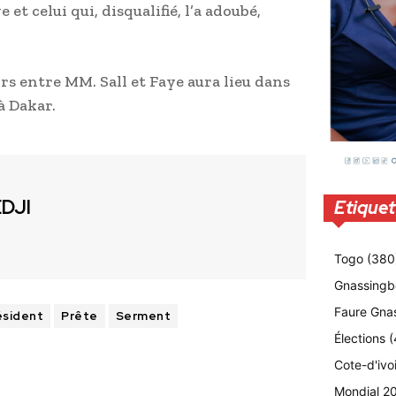
 et celui qui, disqualifié, l’a adoubé,
rs entre MM. Sall et Faye aura lieu dans
à Dakar.
EDJI
Etiquet
Togo
(380
Gnassingb
Faure Gna
ésident
Prête
Serment
Élections
(
Cote-d'ivo
Mondial 2