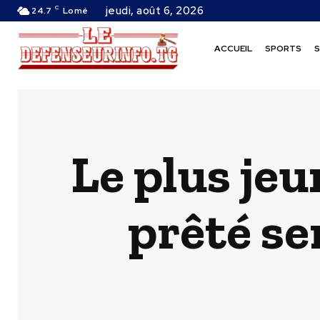
C
jeudi, août 6, 2026
24.7
Lomé
ACCUEIL
SPORTS
S
Le plus je
prêté se