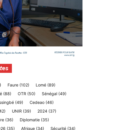
tes
)
Faure
(102)
Lomé
(89)
é
(88)
OTR
(50)
Sénégal
(49)
ssingbé
(49)
Cedeao
(46)
42)
UNIR
(39)
2024
(37)
ire
(36)
Diplomatie
(35)
026
(35)
Afrique
(34)
Sécurité
(34)