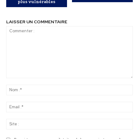
plus vulnérables
LAISSER UN COMMENTAIRE
Commenter
:
No
:*
Ema
:*
Sit
: