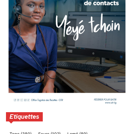
Etiquettes
Togo
(380)
Faure
(102)
Lomé
(89)