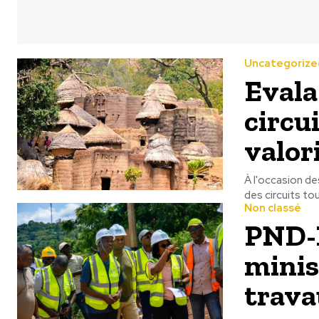
Uncategorize
Evala
circu
valor
À l'occasion de
des circuits tou
Non classé
PND-E
minis
trava