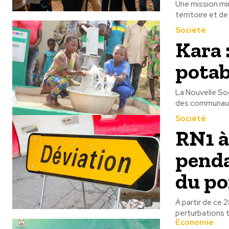
Une mission min
territoire et d
Société
Kara 
potab
La Nouvelle So
des communautés
Société
RN1 à
penda
du po
À partir de ce 2
perturbations t
Economie