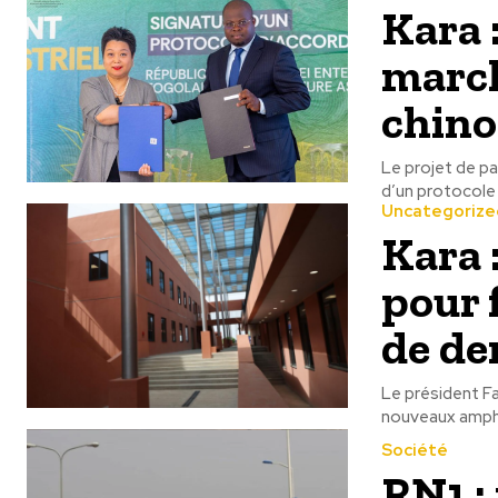
Kara 
march
chino
Le projet de pa
d’un protocole 
Uncategorize
Kara 
pour 
de d
Le président Fa
nouveaux amphi
Société
RN1 : 