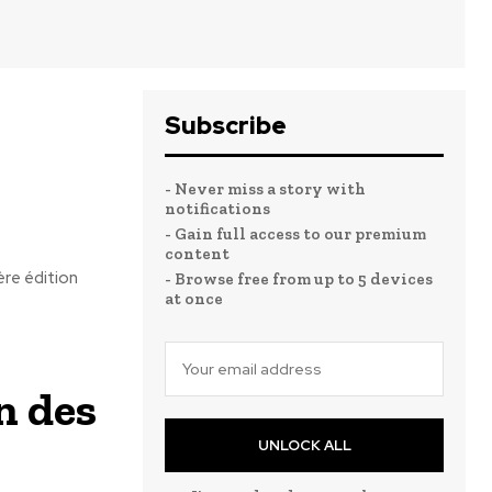
Subscribe
- Never miss a story with
notifications
- Gain full access to our premium
content
ère édition
- Browse free from up to 5 devices
at once
n des
UNLOCK ALL