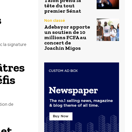
Talon prend la
tête du tout
premier Sénat
s
Non classé
Adebayor apporte
un soutien de 10
millions FCFA au
concert de
c la signature
Joachin Migos
âtres
fis
tion de
 et