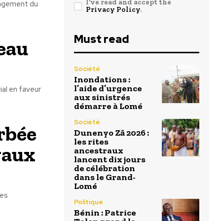
I've read and accept the
énagement du
Privacy Policy
.
Must read
’eau
Société
Inondations :
l’aide d’urgence
al en faveur
aux sinistrés
démarre à Lomé
Société
rbée
Dunenyo Zā 2026 :
les rites
vaux
ancestraux
lancent dix jours
de célébration
dans le Grand-
Lomé
des
Politique
Bénin : Patrice