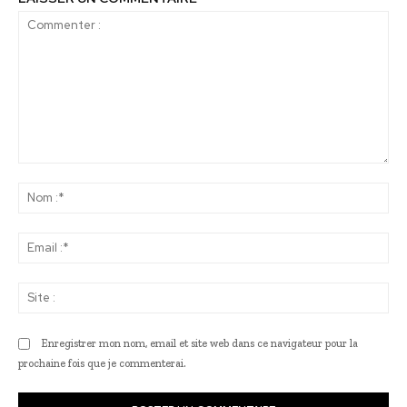
Commenter
:
No
:*
Ema
:*
Sit
:
Enregistrer mon nom, email et site web dans ce navigateur pour la
prochaine fois que je commenterai.