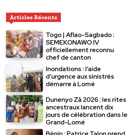
Articles Récents
Togo | Aflao-Sagbado :
SEMEKONAWO IV
officiellement reconnu
chef de canton
Inondations : l’aide
d’urgence aux sinistrés
démarre à Lomé
Dunenyo Zā 2026 : les rites
ancestraux lancent dix
jours de célébration dans le
Grand-Lomé
Bénin : Patrice Talon prend