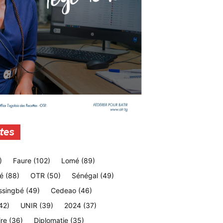
tes
)
Faure
(102)
Lomé
(89)
é
(88)
OTR
(50)
Sénégal
(49)
ssingbé
(49)
Cedeao
(46)
42)
UNIR
(39)
2024
(37)
ire
(36)
Diplomatie
(35)