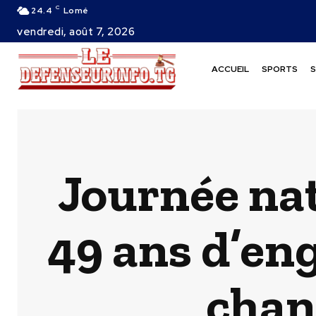
C
24.4
Lomé
vendredi, août 7, 2026
ACCUEIL
SPORTS
S
Journée nat
49 ans d’en
chan