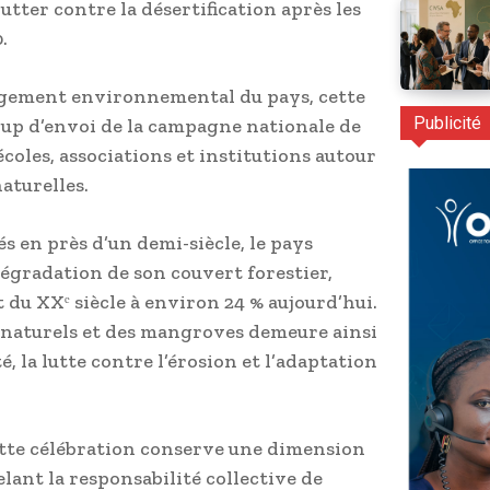
utter contre la désertification après les
.
agement environnemental du pays, cette
Publicité
up d’envoi de la campagne nationale de
coles, associations et institutions autour
aturelles.
s en près d’un demi-siècle, le pays
dégradation de son couvert forestier,
t du XXᵉ siècle à environ 24 % aujourd’hui.
s naturels et des mangroves demeure ainsi
, la lutte contre l’érosion et l’adaptation
ette célébration conserve une dimension
elant la responsabilité collective de