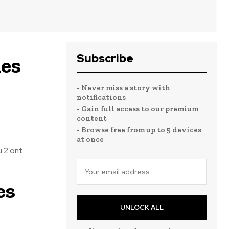
Subscribe
les
- Never miss a story with
notifications
- Gain full access to our premium
content
- Browse free from up to 5 devices
at once
u 2 ont
es
UNLOCK ALL