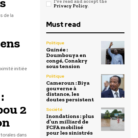
es
I've read and accept the
Privacy Policy
.
s de la
Must read
iens
Politique
Guinée :
Doumbouya en
congé, Conakry
sous tension
imité initiée
Politique
Cameroun : Biya
gouverne à
:
distance, les
doutes persistent
bou 2
Société
Inondations : plus
on
d’un milliard de
FCFA mobilisé
pour les sinistrés
ectorales dans