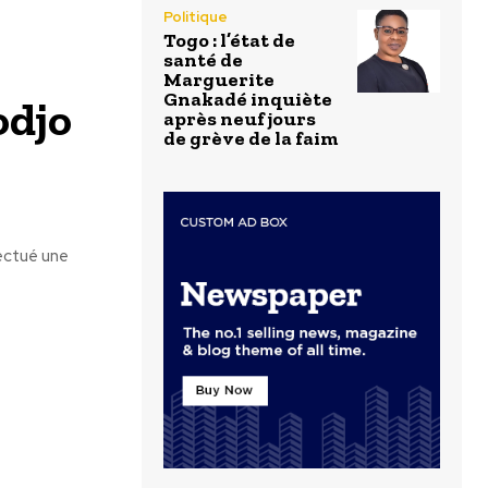
Politique
Togo : l’état de
santé de
Marguerite
Gnakadé inquiète
odjo
après neuf jours
de grève de la faim
fectué une