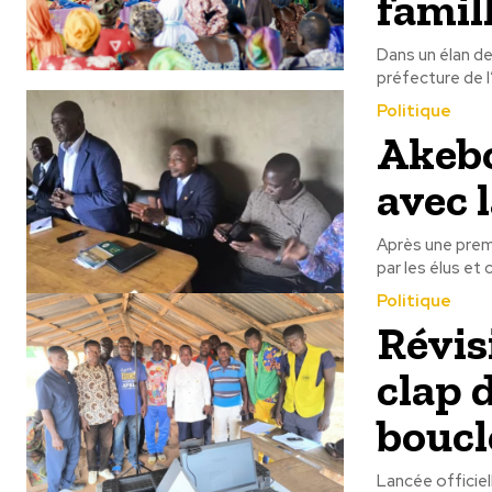
famil
Dans un élan de
préfecture de l
Politique
Akebo
avec 
Après une premi
par les élus et 
Politique
Révisi
clap 
boucl
Lancée officiel