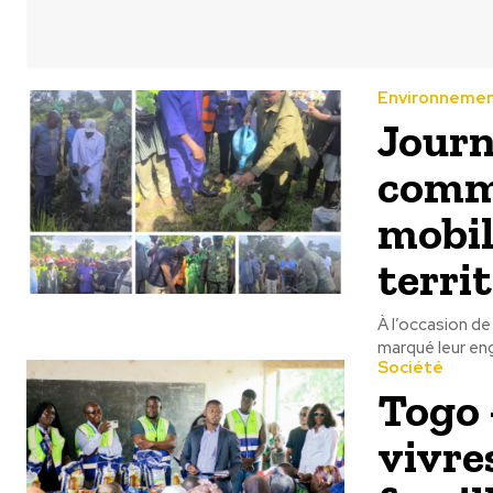
Environneme
Journé
commu
mobil
terri
À l’occasion de
marqué leur eng
Société
Togo 
vivres