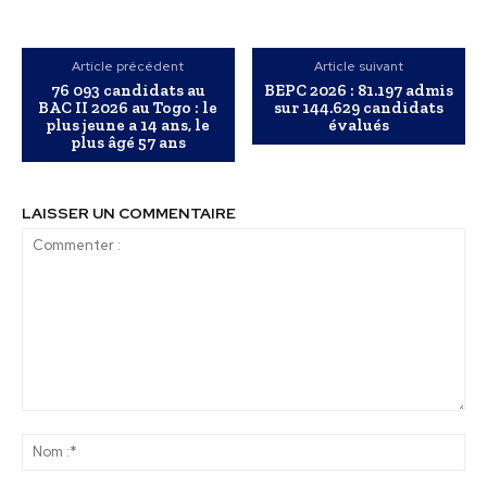
Article précédent
Article suivant
76 093 candidats au
BEPC 2026 : 81.197 admis
BAC II 2026 au Togo : le
sur 144.629 candidats
plus jeune a 14 ans, le
évalués
plus âgé 57 ans
LAISSER UN COMMENTAIRE
Commenter
:
No
:*