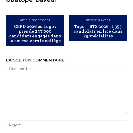
Article précédent
Article suivant
CEPD 2026 au Togo :
Togo – BTS 2026 : 1 353
près de 247 000
candidats en lice dans
candidats engagés dans
25 spécialités
la course vers le collège
LAISSER UN COMMENTAIRE
Commenter
:
No
:*