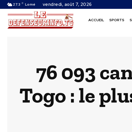
C
vendredi, août 7, 2026
27.3
Lomé
ACCUEIL
SPORTS
S
76 093 can
Togo : le plu