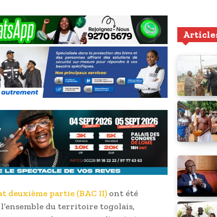
Article
at deuxième partie (BAC II)
ont été
 l’ensemble du territoire togolais,