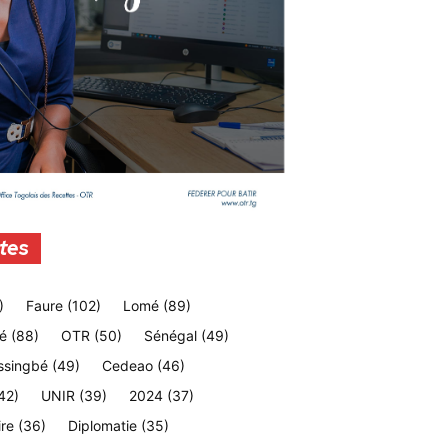
tes
)
Faure
(102)
Lomé
(89)
é
(88)
OTR
(50)
Sénégal
(49)
ssingbé
(49)
Cedeao
(46)
42)
UNIR
(39)
2024
(37)
ire
(36)
Diplomatie
(35)