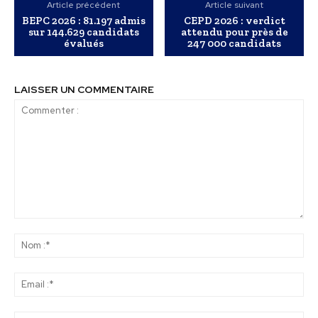
Article précédent
Article suivant
BEPC 2026 : 81.197 admis
CEPD 2026 : verdict
sur 144.629 candidats
attendu pour près de
évalués
247 000 candidats
LAISSER UN COMMENTAIRE
Commenter
:
No
:*
Ema
:*