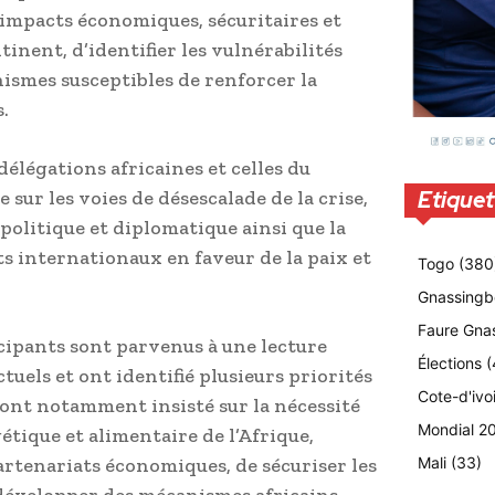
 impacts économiques, sécuritaires et
tinent, d’identifier les vulnérabilités
smes susceptibles de renforcer la
.
élégations africaines et celles du
Etiquet
sur les voies de désescalade de la crise,
politique et diplomatique ainsi que la
ts internationaux en faveur de la paix et
Togo
(380
Gnassingb
Faure Gna
icipants sont parvenus à une lecture
Élections
(
uels et ont identifié plusieurs priorités
Cote-d'ivo
 ont notamment insisté sur la nécessité
Mondial 2
tique et alimentaire de l’Afrique,
Mali
(33)
partenariats économiques, de sécuriser les
développer des mécanismes africains