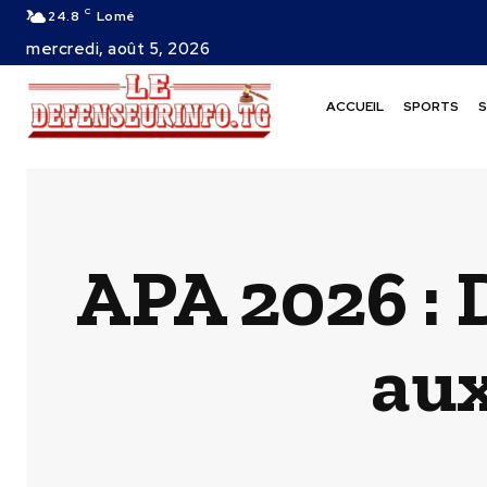
C
24.8
Lomé
mercredi, août 5, 2026
ACCUEIL
SPORTS
S
APA 2026 : 
aux