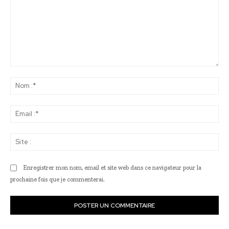
Commenter
:
No
:*
Ema
:*
Sit
:
Enregistrer mon nom, email et site web dans ce navigateur pour la
prochaine fois que je commenterai.