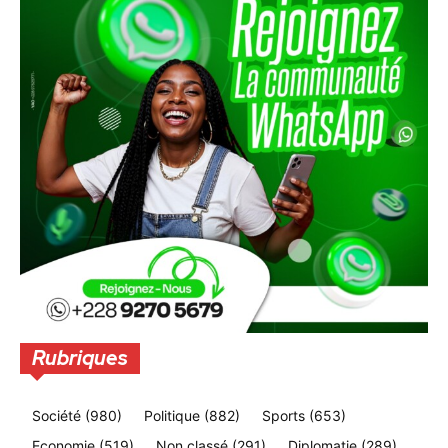
Rubriques
Société
(980)
Politique
(882)
Sports
(653)
Economie
(519)
Non classé
(291)
Diplomatie
(289)