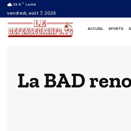
C
26.6
Lomé
vendredi, août 7, 2026
ACCUEIL
SPORTS
S
La BAD reno