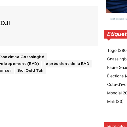
EDJI
Etiquet
Togo
(380
Essozimna Gnassingbé
Gnassingb
éveloppement (BAD)
le président de la BAD
Faure Gna
onseil
Sidi Ould Tah
Élections
(
Cote-d'ivo
Mondial 2
Mali
(33)
Publicité