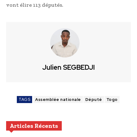
vont élire 113 députés.
Julien SEGBEDJI
TAGS
Assemblée nationale
Député
Togo
Articles Récents