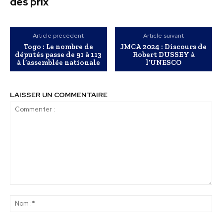
des prix
Article précédent
Article suivant
Togo : Le nombre de
JMCA 2024 : Discours de
députés passe de 91 à 113
Robert DUSSEY à
à l’assemblée nationale
l’UNESCO
LAISSER UN COMMENTAIRE
Commenter
:
No
:*