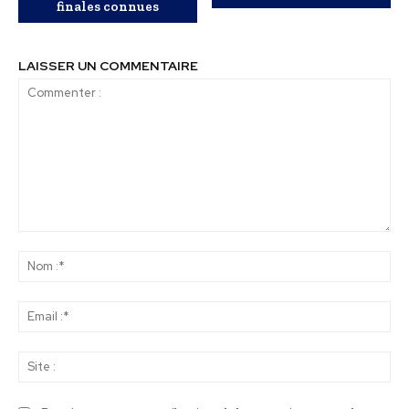
finales connues
LAISSER UN COMMENTAIRE
Commenter
:
No
:*
Ema
:*
Sit
: