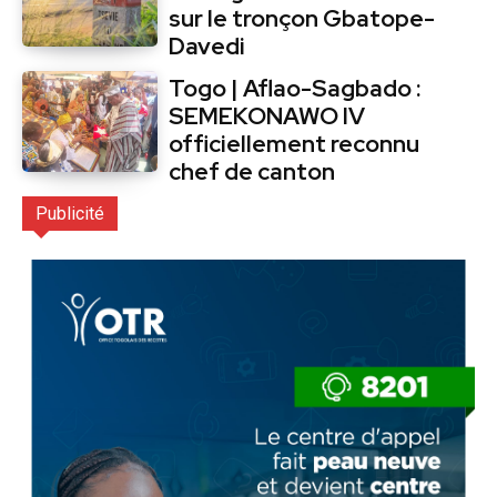
sur le tronçon Gbatope-
Davedi
Togo | Aflao-Sagbado :
SEMEKONAWO IV
officiellement reconnu
chef de canton
Publicité