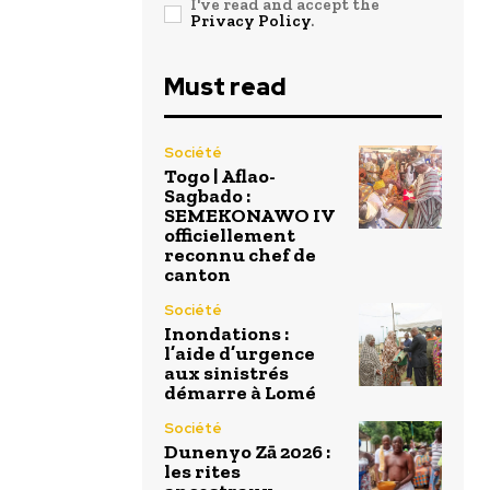
I've read and accept the
Privacy Policy
.
Must read
Société
Togo | Aflao-
Sagbado :
SEMEKONAWO IV
officiellement
reconnu chef de
canton
Société
Inondations :
l’aide d’urgence
aux sinistrés
démarre à Lomé
Société
Dunenyo Zā 2026 :
les rites