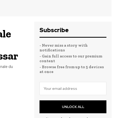
Subscribe
ale
- Never miss a story with
notifications
ssar
- Gain full access to our premium
content
onale du
- Browse free from up to 5 devices
at once
UNLOCK ALL