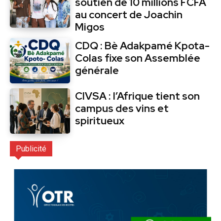
soutien de 10 millions FCFA
au concert de Joachin
Migos
CDQ : Bè Adakpamé Kpota-
Colas fixe son Assemblée
générale
CIVSA : l’Afrique tient son
campus des vins et
spiritueux
Publicité