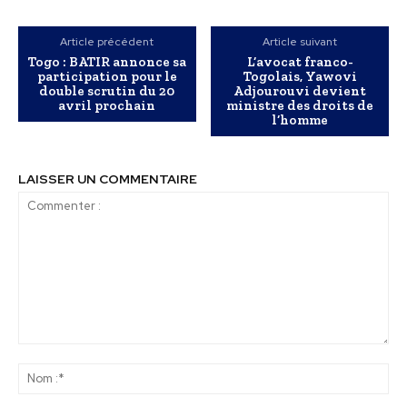
Article précédent
Article suivant
Togo : BATIR annonce sa
L’avocat franco-
participation pour le
Togolais, Yawovi
double scrutin du 20
Adjourouvi devient
avril prochain
ministre des droits de
l’homme
LAISSER UN COMMENTAIRE
Commenter
:
No
:*