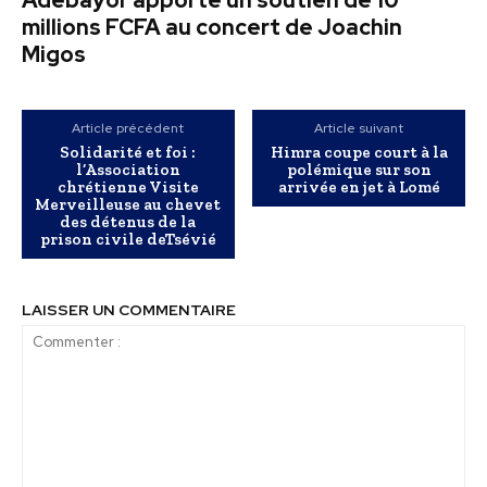
Adebayor apporte un soutien de 10
millions FCFA au concert de Joachin
Migos
Article précédent
Article suivant
Solidarité et foi :
Himra coupe court à la
l’Association
polémique sur son
chrétienne Visite
arrivée en jet à Lomé
Merveilleuse au chevet
des détenus de la
prison civile deTsévié
LAISSER UN COMMENTAIRE