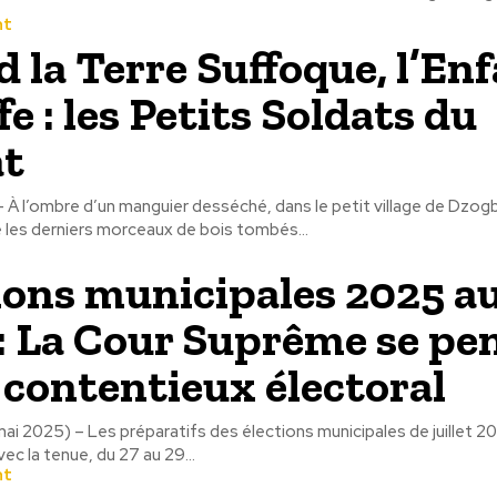
nt
 la Terre Suffoque, l’En
e : les Petits Soldats du
at
 À l’ombre d’un manguier desséché, dans le petit village de Dzogb
 les derniers morceaux de bois tombés...
ions municipales 2025 a
: La Cour Suprême se pe
e contentieux électoral
mai 2025) – Les préparatifs des élections municipales de juillet 
vec la tenue, du 27 au 29...
nt