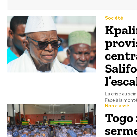
Société
Kpali
provi
centr
Salif
l’esc
La crise au se
Face à la monté
Non classé
Togo 
serme