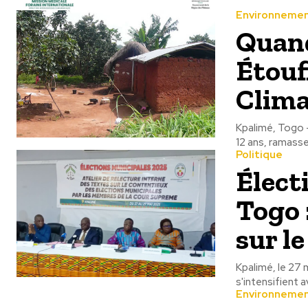
Environneme
Quand
Étouff
Clim
Kpalimé, Togo -
12 ans, ramasse
Politique
Élect
Togo 
sur l
Kpalimé, le 27 
s'intensifient a
Environneme