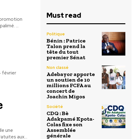
Must read
a promotion
2024, officiellement engagées après leur prestation de serment au tribunal de Kpalimé. ...
Politique
Bénin : Patrice
Talon prend la
tête du tout
premier Sénat
Non classé
 février
Adebayor apporte
un soutien de 10
millions FCFA au
concert de
Joachin Migos
e
Société
CDQ : Bè
Adakpamé Kpota-
Colas fixe son
Assemblée
lle une
générale
atuites aux...