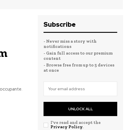
Subscribe
- Never miss a story with
notifications
am
- Gain full access to our premium
content
- Browse free from up to 5 devices
at once
éoccupante.
UNLOCK ALL
I've read and accept the
Privacy Policy
.