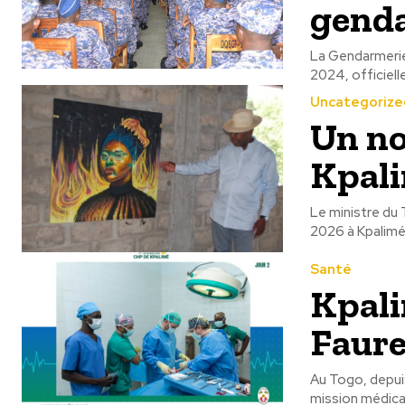
gend
La Gendarmerie 
Uncategorize
Un no
Kpal
Le ministre du 
2026 à Kpalimé 
Santé
Kpalim
Faure
Au Togo, depuis
mission médical