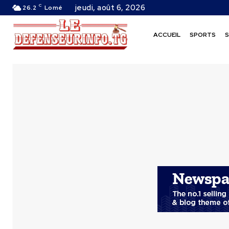
C
jeudi, août 6, 2026
26.2
Lomé
ACCUEIL
SPORTS
S