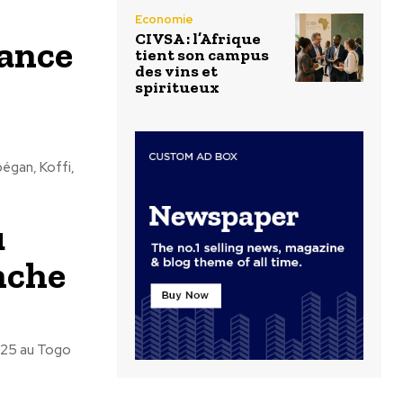
Economie
CIVSA : l’Afrique
fance
tient son campus
des vins et
spiritueux
égan, Koffi,
u
nche
2025 au Togo