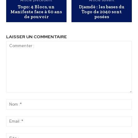
Article précédent
Article suivant
Togo: 4 Blocs, un
Djamdè : les bases du
Manifeste face à 60 ans
Togo de 2040 sont
de pouvoir
posées
LAISSER UN COMMENTAIRE
Commenter
:
No
:*
Ema
:*
Sit