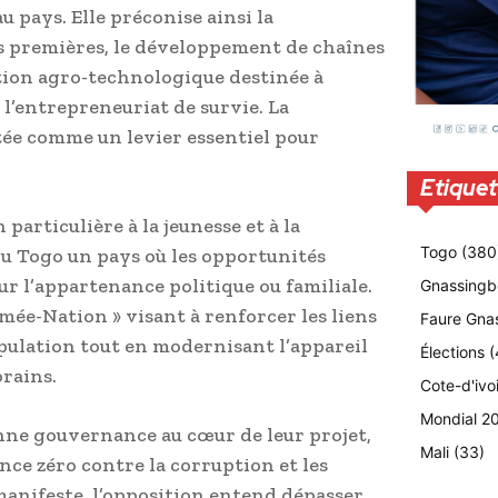
 pays. Elle préconise ainsi la
s premières, le développement de chaînes
tion agro-technologique destinée à
 l’entrepreneuriat de survie. La
tée comme un levier essentiel pour
Etiquet
particulière à la jeunesse et à la
Togo
(380
 du Togo un pays où les opportunités
ur l’appartenance politique ou familiale.
Gnassingb
mée-Nation » visant à renforcer les liens
Faure Gna
opulation tout en modernisant l’appareil
Élections
(
orains.
Cote-d'ivo
Mondial 2
onne gouvernance au cœur de leur projet,
Mali
(33)
nce zéro contre la corruption et les
anifeste, l’opposition entend dépasser