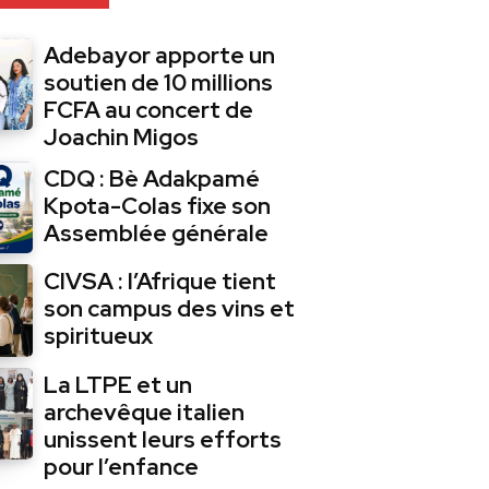
Adebayor apporte un
soutien de 10 millions
FCFA au concert de
Joachin Migos
CDQ : Bè Adakpamé
Kpota-Colas fixe son
Assemblée générale
CIVSA : l’Afrique tient
son campus des vins et
spiritueux
La LTPE et un
archevêque italien
unissent leurs efforts
pour l’enfance