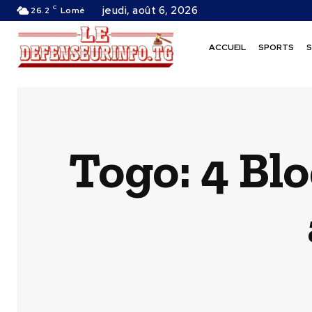
C
jeudi, août 6, 2026
26.2
Lomé
ACCUEIL
SPORTS
S
Togo: 4 Blo