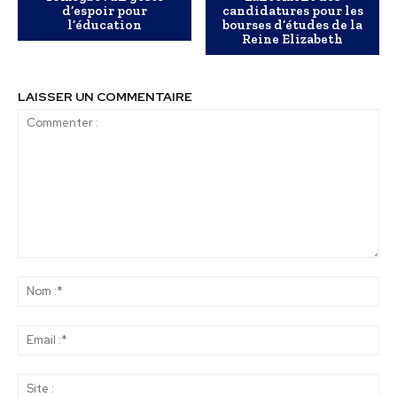
d’espoir pour
candidatures pour les
l’éducation
bourses d’études de la
Reine Elizabeth
LAISSER UN COMMENTAIRE
Commenter
:
No
:*
Ema
:*
Sit