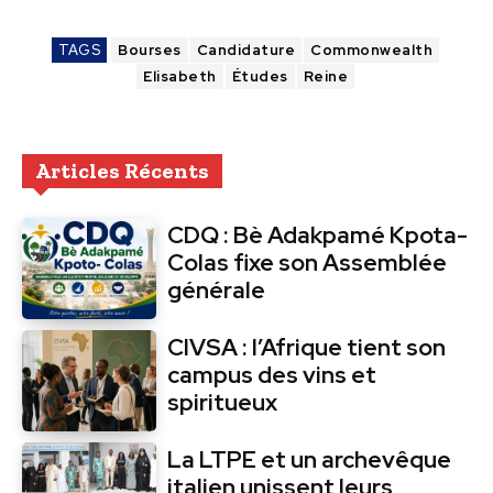
TAGS
Bourses
Candidature
Commonwealth
Elisabeth
Études
Reine
Articles Récents
CDQ : Bè Adakpamé Kpota-
Colas fixe son Assemblée
générale
CIVSA : l’Afrique tient son
campus des vins et
spiritueux
La LTPE et un archevêque
italien unissent leurs