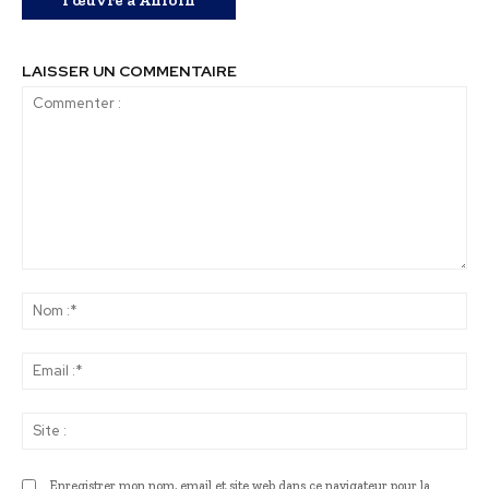
LAISSER UN COMMENTAIRE
Commenter
:
No
:*
Ema
:*
Sit
:
Enregistrer mon nom, email et site web dans ce navigateur pour la