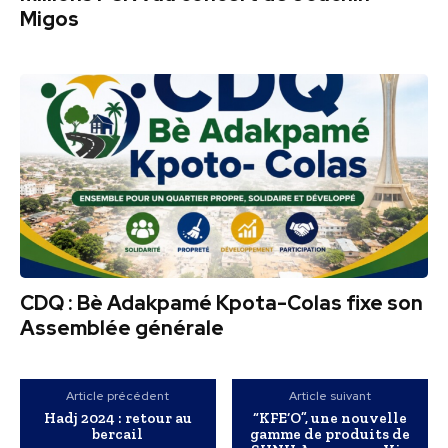
Migos
CDQ : Bè Adakpamé Kpota-Colas fixe son
Assemblée générale
Article précédent
Article suivant
Hadj 2024 : retour au
“KFE’O”, une nouvelle
bercail
gamme de produits de