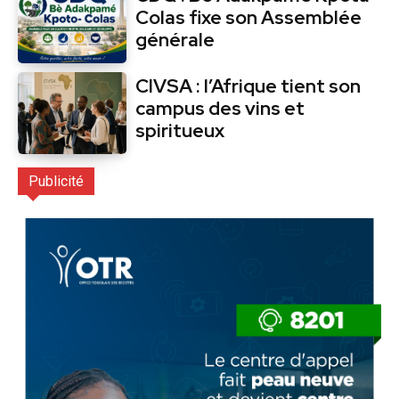
Colas fixe son Assemblée
générale
CIVSA : l’Afrique tient son
campus des vins et
spiritueux
Publicité