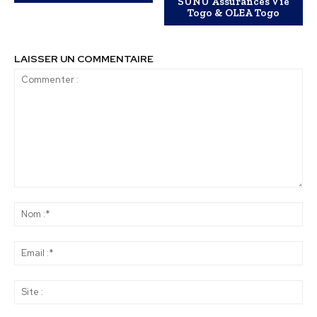
SUNU Assurances Vie
Togo & OLEA Togo
LAISSER UN COMMENTAIRE
Commenter
:
No
:*
Ema
:*
Sit
: