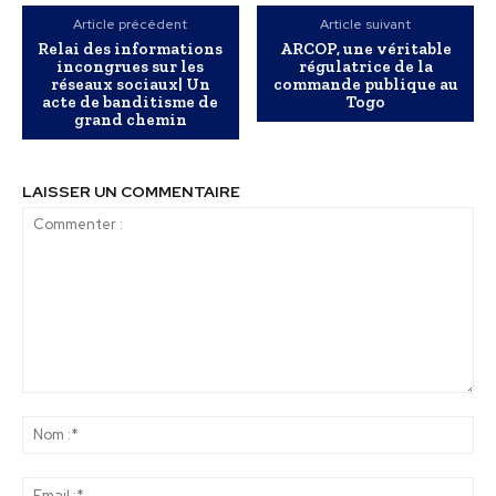
Article précédent
Article suivant
Relai des informations
ARCOP, une véritable
incongrues sur les
régulatrice de la
réseaux sociaux| Un
commande publique au
acte de banditisme de
Togo
grand chemin
LAISSER UN COMMENTAIRE
Commenter
:
No
:*
Ema