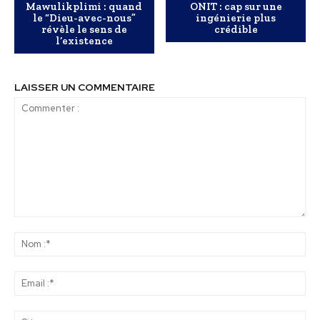
Mawulikplimi : quand
ONIT : cap sur une
le “Dieu-avec-nous”
ingénierie plus
révèle le sens de
crédible
l’existence
LAISSER UN COMMENTAIRE
Commenter
:
No
:*
Ema
:*
Sit