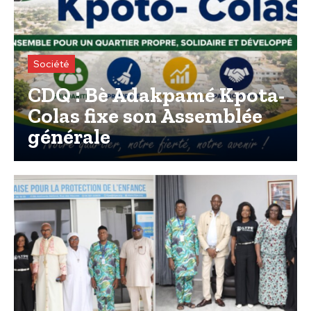
Société
CDQ : Bè Adakpamé Kpota-
Colas fixe son Assemblée
générale