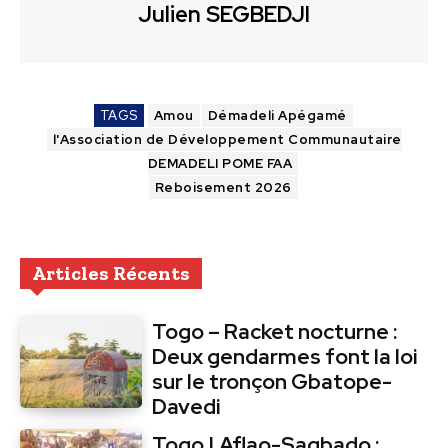
Julien SEGBEDJI
TAGS
Amou
Démadeli Apégamé
l'Association de Développement Communautaire
DEMADELI POME FAA
Reboisement 2026
Articles Récents
Togo – Racket nocturne :
Deux gendarmes font la loi
sur le tronçon Gbatope-
Davedi
Togo | Aflao-Sagbado :