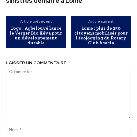
sinistrés démarre à Lomé
Article précédent
Article suivant
Togo : Agbélouvé lance
Lomé : plus de 250
le Verger Bio Kéva pour
citoyens mobilisés pour
un développement
l’écojogging du Rotary
durable
Club Acacia
LAISSER UN COMMENTAIRE
Commenter
:
No
:*