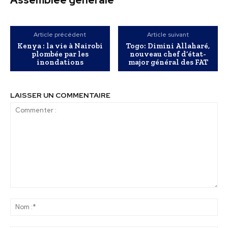
Assemblée générale
Article précédent
Article suivant
Kenya : la vie à Nairobi
Togo: Dimini Allaharé,
plombée par les
nouveau chef d’état-
inondations
major général des FAT
LAISSER UN COMMENTAIRE
Commenter
:
No
:*