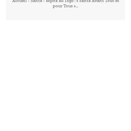
Accueil
Santé
Mpox au Togo : « Santé Avant Tout et
pour Tous »...