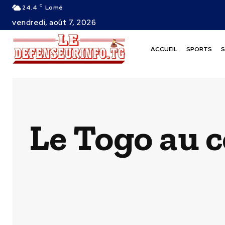
C
24.4
Lomé
vendredi, août 7, 2026
ACCUEIL
SPORTS
S
Le Togo au 