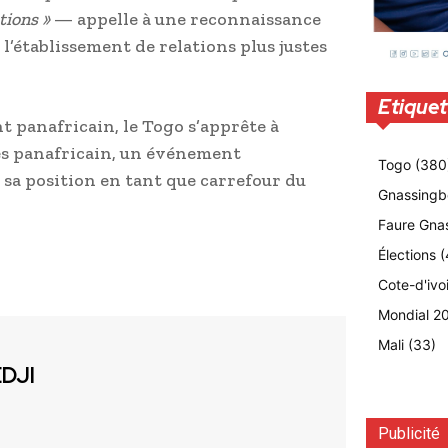
tions »
— appelle à une reconnaissance
 l’établissement de relations plus justes
Etiquet
 panafricain, le Togo s’apprête à
rès panafricain, un événement
Togo
(380
sa position en tant que carrefour du
Gnassingb
Faure Gna
Élections
(
Cote-d'ivo
Mondial 2
Mali
(33)
EDJI
Publicité