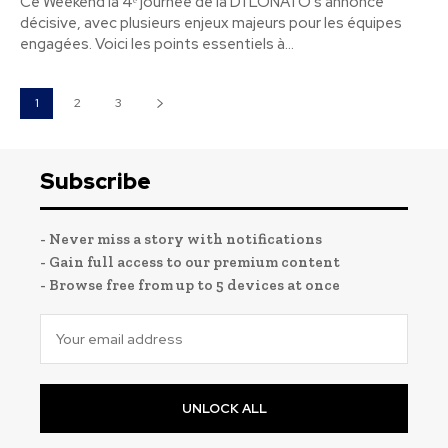
Ce Weekend la 4ᵉ journée de la D1 LONATO s'annonce
décisive, avec plusieurs enjeux majeurs pour les équipes
engagées. Voici les points essentiels à...
1
2
3
Subscribe
- Never miss a story with notifications
- Gain full access to our premium content
- Browse free from up to 5 devices at once
UNLOCK ALL