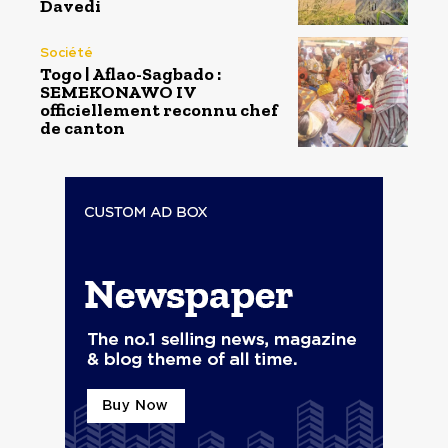
Davedi
Société
Togo | Aflao-Sagbado :
SEMEKONAWO IV
officiellement reconnu chef
de canton