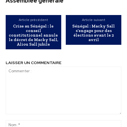
Assemblée générale
Article précédent
Article suivant
Crise au Sénégal : le
Sénégal : Macky Sall
conseil
s’engage pour des
constitutionnel annule
élections avant le 2
le décret de Macky Sall,
avril
Aliou Sall jubile
LAISSER UN COMMENTAIRE
Commenter
:
No