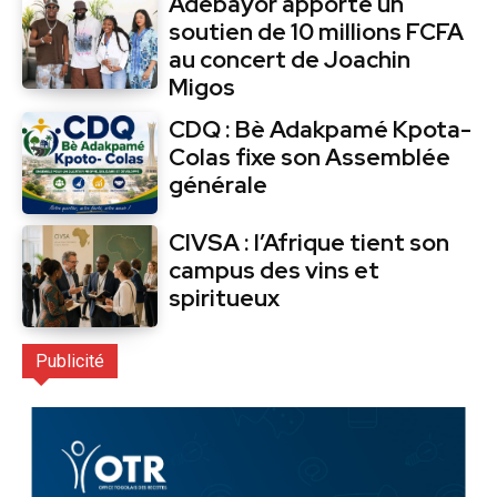
Adebayor apporte un
soutien de 10 millions FCFA
au concert de Joachin
Migos
CDQ : Bè Adakpamé Kpota-
Colas fixe son Assemblée
générale
CIVSA : l’Afrique tient son
campus des vins et
spiritueux
Publicité