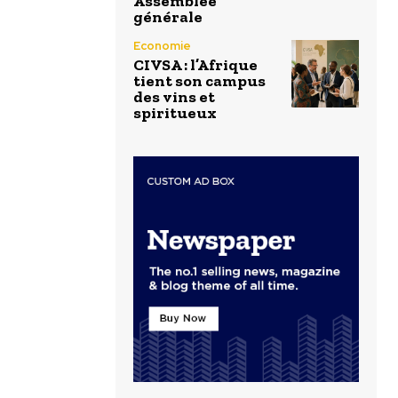
Assemblée
générale
Economie
CIVSA : l’Afrique
tient son campus
des vins et
spiritueux