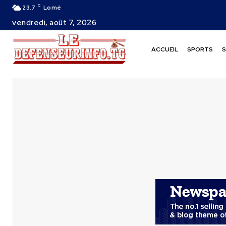
C
23.7
Lomé
vendredi, août 7, 2026
ACCUEIL
SPORTS
S