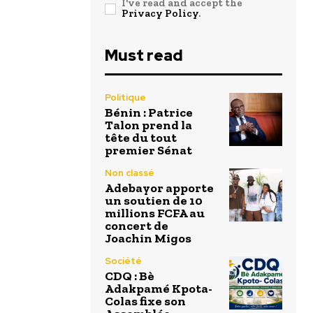
I've read and accept the
Privacy Policy
.
Must read
Politique
Bénin : Patrice
Talon prend la
tête du tout
premier Sénat
Non classé
Adebayor apporte
un soutien de 10
millions FCFA au
concert de
Joachin Migos
Société
CDQ : Bè
Adakpamé Kpota-
Colas fixe son