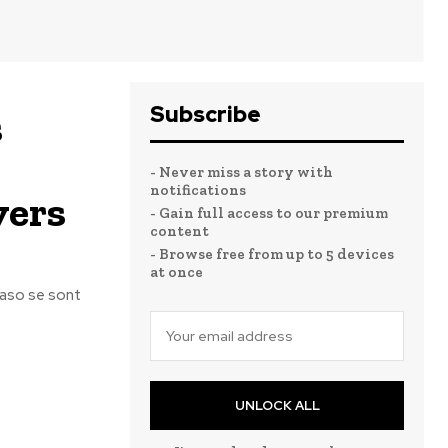
Subscribe
s
- Never miss a story with
notifications
vers
- Gain full access to our premium
content
- Browse free from up to 5 devices
at once
Faso se sont
UNLOCK ALL