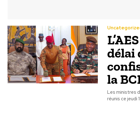
Uncategorize
L’AES
délai
confi
la B
Les ministres d
réunis ce jeudi 1