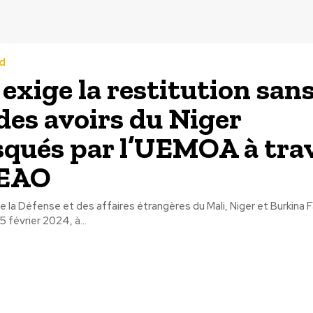
d
 exige la restitution san
 des avoirs du Niger
squés par l’UEMOA à tra
CEAO
e la Défense et des affaires étrangères du Mali, Niger et Burkina 
5 février 2024, à...