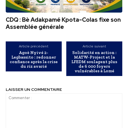
CDQ : Bè Adakpamé Kpota-Colas fixe son
Assemblée générale
Article précédent
Article suivant
Agoè Nyivé 2-
Solidarité en action :
Legbassito : redonner
MATW-Project et la
confiance après la crise
LFEDM soulagent plus
du riz avarié
de 6 000 foyers
vulnérables à Lomé
LAISSER UN COMMENTAIRE