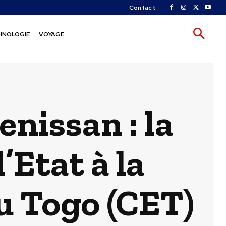
Contact
HNOLOGIE
VOYAGE
nissan : la
’Etat à la
u Togo (CET)