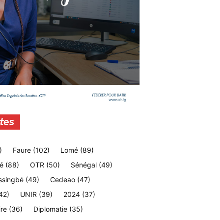
tes
)
Faure
(102)
Lomé
(89)
é
(88)
OTR
(50)
Sénégal
(49)
ssingbé
(49)
Cedeao
(47)
42)
UNIR
(39)
2024
(37)
ire
(36)
Diplomatie
(35)