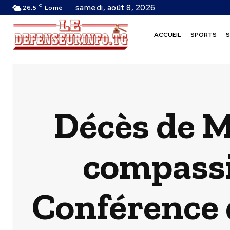
C
samedi, août 8, 2026
26.5
Lomé
ACCUEIL
SPORTS
S
Décès de M
compassio
Conférence 