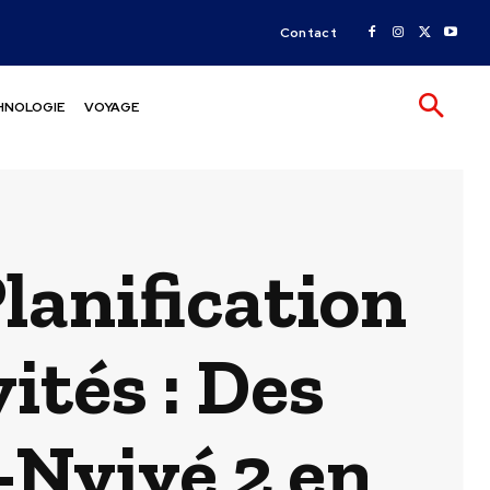
Contact
HNOLOGIE
VOYAGE
Planification
ités : Des
Nyivé 2 en