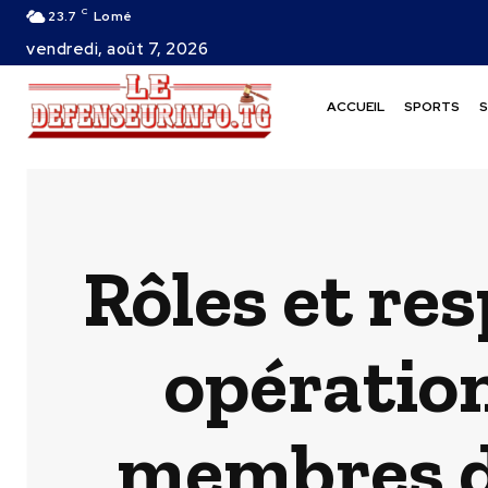
C
23.7
Lomé
vendredi, août 7, 2026
ACCUEIL
SPORTS
S
Rôles et res
opération
membres d