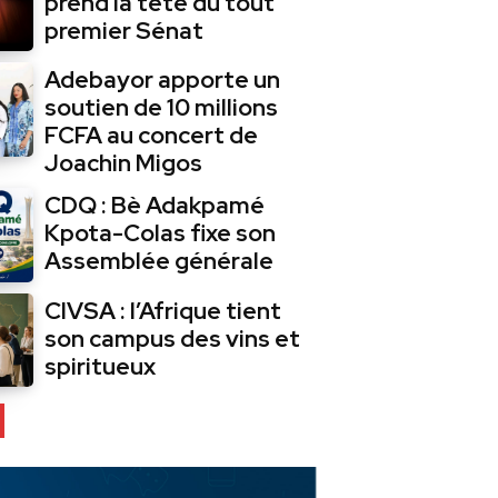
prend la tête du tout
premier Sénat
Adebayor apporte un
soutien de 10 millions
FCFA au concert de
Joachin Migos
CDQ : Bè Adakpamé
Kpota-Colas fixe son
Assemblée générale
CIVSA : l’Afrique tient
son campus des vins et
spiritueux