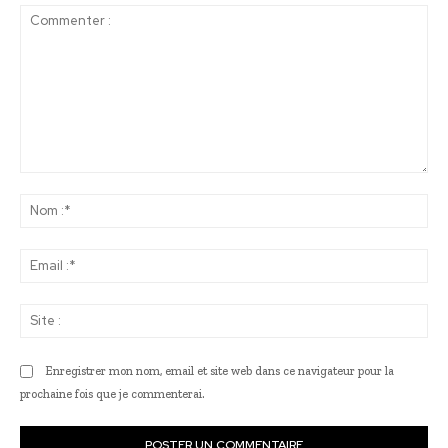
Commenter
:
No
:*
Ema
:*
Sit
:
Enregistrer mon nom, email et site web dans ce navigateur pour la
prochaine fois que je commenterai.