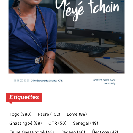
Etiquettes
Togo
(380)
Faure
(102)
Lomé
(89)
Gnassingbé
(88)
OTR
(50)
Sénégal
(49)
Faure Gnassingbé
(49)
Cedeao
(46)
Élections
(42)