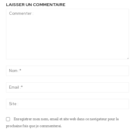
LAISSER UN COMMENTAIRE
Commenter
:
No
:*
Ema
:*
Sit
:
Enregistrer mon nom, email et site web dans ce navigateur pour la
prochaine fois que je commenterai.