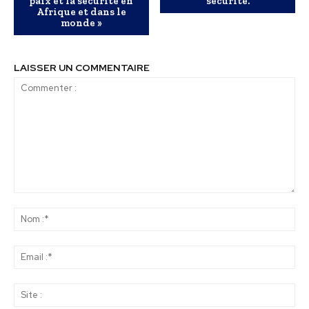
paix et la sécurité en
sécurité.
Afrique et dans le
monde »
LAISSER UN COMMENTAIRE
Commenter
:
No
:*
Ema
:*
Sit
: